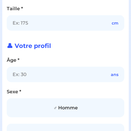
Taille *
cm
👤 Votre profil
Âge *
ans
Sexe *
♂️ Homme