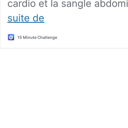
cardio et la sangle abdom
Séance
suite de
Femme
40+
–
15 Minute Challenge
Séance
Complète
à
la
Maison
Sans
Matériel
|
Renforcement
&
Remise
en
Forme