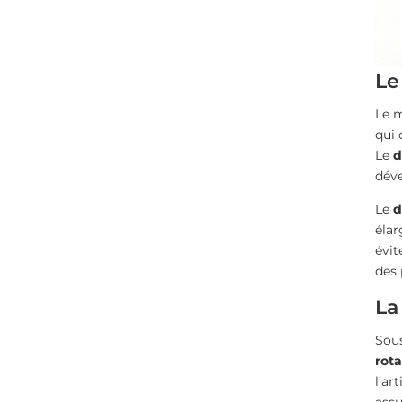
Le
Le m
qui 
Le
d
déve
Le
d
élar
évit
des 
La
Sous
rot
l’ar
assu