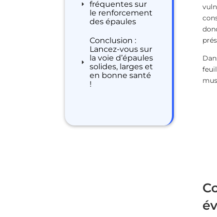
fréquentes sur
vuln
le renforcement
cons
des épaules
donc
prés
Conclusion :
Lancez-vous sur
la voie d’épaules
Dans
solides, larges et
feui
en bonne santé
musc
!
Co
év