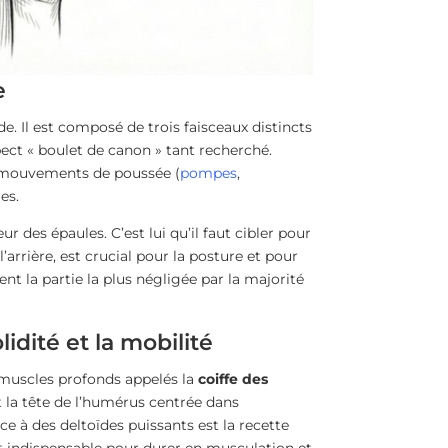
e
e. Il est composé de trois faisceaux distincts
pect « boulet de canon » tant recherché.
les mouvements de poussée (
pompes
,
es.
ur des épaules. C’est lui qu’il faut cibler pour
à l’arrière, est crucial pour la posture et pour
nt la partie la plus négligée par la majorité
lidité et la mobilité
 muscles profonds appelés la
coiffe des
nt la tête de l’humérus centrée dans
ce à des deltoïdes puissants est la recette
st indispensable pour durer en musculation et