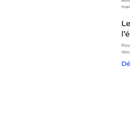
main
Le
l’
Pour
Voic
Dé