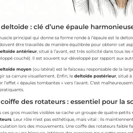
 deltoïde : clé d’une épaule harmonieus
uscle principal qui donne sa forme ronde à l’épaule est le deltoïd
doivent être travaillés de manière équilibrée pour obtenir cet as
eltoïde antérieur
, situé à l’avant, est très sollicité dans tous 
loppé couché). Il est souvent sur-développé par rapport aux autr
eltoïde moyen
(ou latéral) est le faisceau responsable de la large
gir sa carrure visuellement. Enfin, le
deltoïde postérieur
, situé 
er l’effet « épaules tombantes » vers l’avant. C’est malheureuseme
pratiquants.
 coiffe des rotateurs : essentiel pour la so
 ces gros muscles visibles se cache un groupe de quatre petits
ateurs
. Leur rôle n’est pas esthétique, mais vital : ils maintienne
ticulation lors des mouvements. Une coiffe des rotateurs faible fa
rée pour une blessure. Intégrer des exercices pour cette zone e