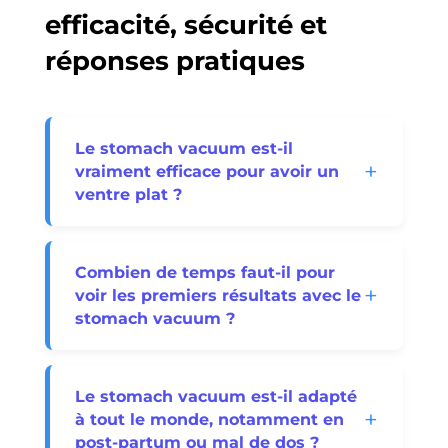
efficacité, sécurité et
réponses pratiques
Le stomach vacuum est-il
vraiment efficace pour avoir un
ventre plat ?
Oui, car il cible le muscle transverse,
responsable de la tonicité du ventre.
Combien de temps faut-il pour
Explication :
Contrairement aux crunchs
voir les premiers résultats avec le
qui font gonfler les muscles superficiels, le
stomach vacuum ?
vacuum agit comme une gaine naturelle
qui resserre la taille. C’est mécanique : un
Les premiers effets peuvent apparaître dès
transverse plus court et plus tonique
3 à 4 semaines de pratique régulière.
plaque les viscères vers l’intérieur.
Le stomach vacuum est-il adapté
Explication :
La sensation de « maintien »
Conseil pratique :
Pour des résultats
à tout le monde, notamment en
et d’amélioration posturale est souvent
durables, combinez-le avec
post-partum ou mal de dos ?