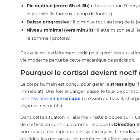
Pic matinal (entre 6h et 8h) :
Il vous donne l’énergi
la journée (le fameux « coup de fouet »).
Baisse progressive :
Il diminue tout au long de la j
Niveau minimal (vers minuit) :
Il atteint son seuil 
le sommeil profond.
Ce cycle est parfaitement rodé pour gérer des situati
vie moderne perturbe cette mécanique de précision.
Pourquoi le cortisol devient nocif
Le corps humain est conçu pour gérer le
stress aigu
(f
immédiat). Une fois le danger passé, le taux de cortis
le
stress devient
chronique
(pression au travail, cha
régimes restrictifs).
Dans cette situation, « l’alarme » reste bloquée sur « 
de cortisol en continu. Comme l’indique la
Direction m
hormonal a des répercutions systémiques [1], modifiant 
glucides, les graisses et les protéines, et affaiblissant