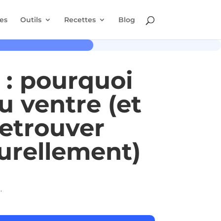
es
Outils
Recettes
Blog
é : pourquoi
u ventre (et
etrouver
turellement)
t retrouver l’équilibre naturellement)