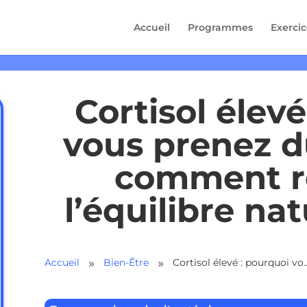
Accueil
Programmes
Exercic
Cortisol élev
vous prenez d
comment r
l’équilibre na
Accueil
Bien-Être
Cortisol élevé : pourquoi vous prenez du ventre (et commen
9
9