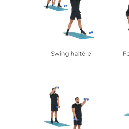
Swing haltère
Fe