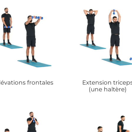
lévations frontales
Extension tricep
(une haltère)