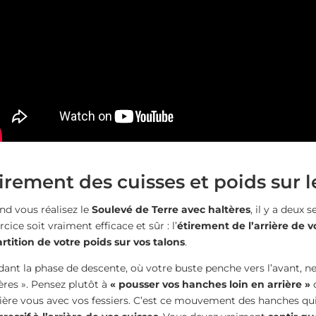
irement des cuisses et poids sur l
d vous réalisez le
Soulevé de Terre avec haltères
, il y a deux
ercice soit vraiment efficace et sûr : l’
étirement de l’arrière de v
rtition de votre poids sur vos talons
.
ant la phase de descente, où votre buste penche vers l’avant, n
ères ». Pensez plutôt à
« pousser vos hanches loin en arrière »
c
ière vous avec vos fessiers. C’est ce mouvement des hanches qui