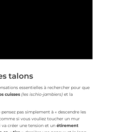
es talons
 sensations essentielles à rechercher pour que
os cuisses
(les ischio-jambiers)
et la
e pensez pas simplement à « descendre les
omme si vous vouliez toucher un mur
 va créer une tension et un
étirement