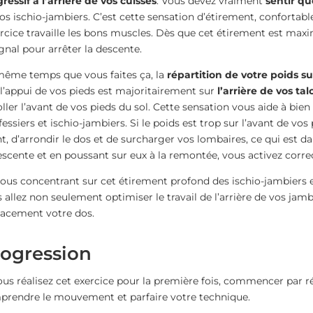
ressif à l’arrière de vos cuisses
. Vous devez vraiment
sentir que
os ischio-jambiers. C’est cette sensation d’étirement, confortabl
ercice travaille les bons muscles. Dès que cet étirement est maxi
ignal pour arrêter la descente.
ême temps que vous faites ça, la
répartition de votre poids su
l’appui de vos pieds est majoritairement sur
l’arrière de vos tal
ller l’avant de vos pieds du sol. Cette sensation vous aide à bie
fessiers et ischio-jambiers. Si le poids est trop sur l’avant de vo
t, d’arrondir le dos et de surcharger vos lombaires, ce qui est da
escente et en poussant sur eux à la remontée, vous activez corre
ous concentrant sur cet étirement profond des ischio-jambiers et
 allez non seulement optimiser le travail de l’arrière de vos jamb
cacement votre dos.
ogression
ous réalisez cet exercice pour la première fois, commencer par ré
rendre le mouvement et parfaire votre technique.