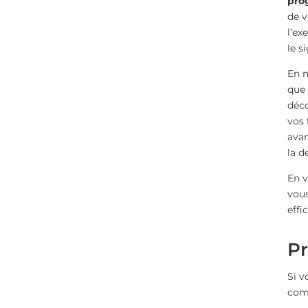
prog
de v
l’ex
le s
En m
que 
déco
vos 
avan
la d
En v
vous
effi
Pr
Si v
comp