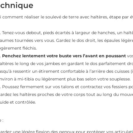
echnique
i comment réaliser le soulevé de terre avec haltères, étape par é
Tenez-vous debout, pieds écartés à largeur de hanches, un hal
aumes tournées vers vous. Gardez le dos droit, les épaules légère
égèrement fléchis.
Penchez lentement votre buste vers l’avant en poussant
vos
altères le long de vos jambes en gardant le dos parfaitement dro
usqu’à ressentir un étirement confortable à l’arrière des cuisses (
nviron à mi-tibia ou légèrement plus bas selon votre souplesse.
Poussez fermement sur vos talons et contractez vos fessiers pou
ardez les haltères proches de votre corps tout au long du mo
luide et contrôlée.
 :
ardez une légère flexion des genoux pour protéger vos articulat