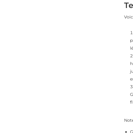
T
Voic
p
l
h
j
e
G
f
Note
G