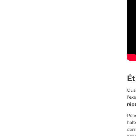
Ét
Quan
l’ex
répa
Pend
halt
derr