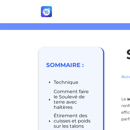
SOMMAIRE :
Accu
Technique
Comment faire
le Soulevé de
Le
s
terre avec
renf
haltères
effi
Étirement des
parf
cuisses et poids
sur les talons