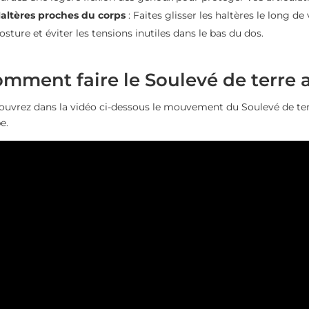
altères proches du corps
: Faites glisser les haltères le long 
osture et éviter les tensions inutiles dans le bas du dos.
mment faire le Soulevé de terre 
uvrez dans la vidéo ci-dessous le mouvement du Soulevé de te
e.