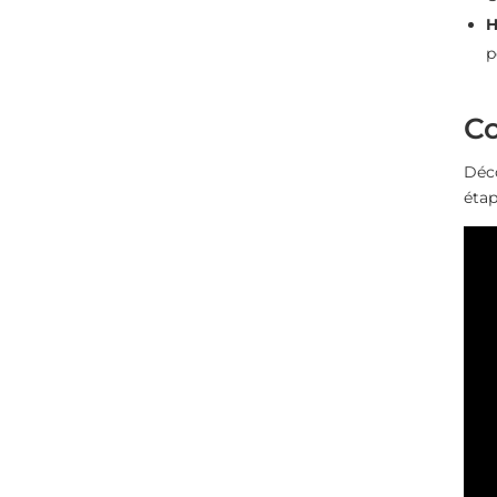
H
p
Co
Déco
étap