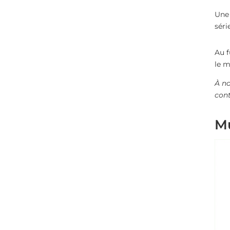
Une 
séri
Au f
le m
À no
cont
Mu