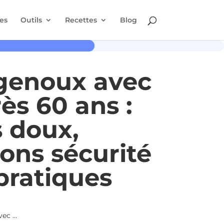
es
Outils
Recettes
Blog
 genoux avec
rès 60 ans :
s doux,
ns sécurité
 pratiques
Renforcer ses genoux avec l’arthrose après 60 ans : exercices doux, recommandations sécurité et conseils pratiques