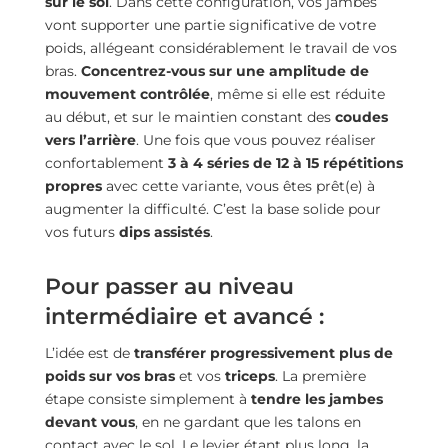
sur le sol
. Dans cette configuration, vos jambes
vont supporter une partie significative de votre
poids, allégeant considérablement le travail de vos
bras.
Concentrez-vous sur une amplitude de
mouvement contrôlée
, même si elle est réduite
au début, et sur le maintien constant des
coudes
vers l’arrière
. Une fois que vous pouvez réaliser
confortablement
3 à 4 séries de 12 à 15 répétitions
propres
avec cette variante, vous êtes prêt(e) à
augmenter la difficulté. C’est la base solide pour
vos futurs
dips assistés
.
Pour passer au niveau
intermédiaire et avancé :
L’idée est de
transférer progressivement plus de
poids sur vos bras
et vos
triceps
. La première
étape consiste simplement à
tendre les jambes
devant vous
, en ne gardant que les talons en
contact avec le sol. Le levier étant plus long, la