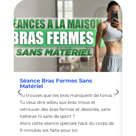
Séance Bras Fermes Sans
Sé
Matériel
En
Tu trouves que tes bras manquent de tonus ?
Tu 
Tu veux dire adieu aux bras mous et
ton
retrouver des bras fermes et dessinés, sans
Voi
haltères ni salle de sport ?
rap
Alors cette séance spéciale haut du corps de
9 minutes est faite pour toi