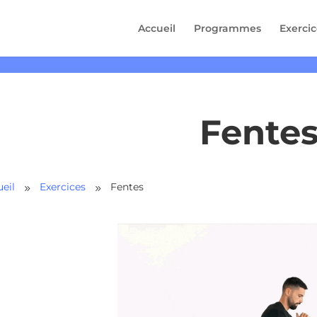
Accueil
Programmes
Exercic
Fente
eil
Exercices
Fentes
9
9