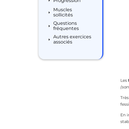
Progression
Muscles
sollicités
Questions
fréquentes
Autres exercices
associés
Les
(san
Très
fess
En i
stab