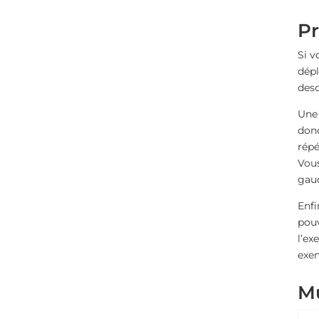
Pr
Si v
dépl
desc
Une 
donc
répé
Vous
gauc
Enfi
pou
l’ex
exe
Mu