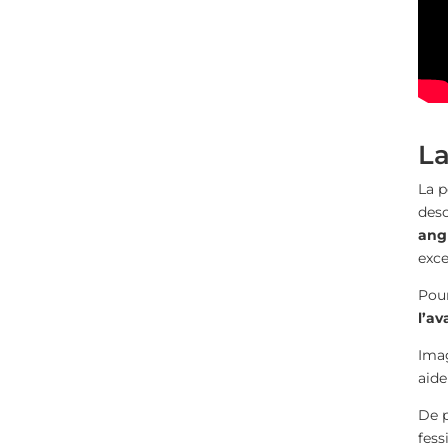
La
La p
desc
angl
exce
Pour
l’av
Imag
aide
De p
fess