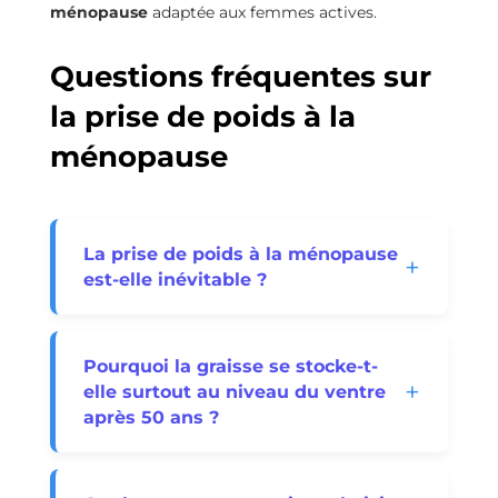
ménopause
adaptée aux femmes actives.
Questions fréquentes sur
la prise de poids à la
ménopause
La prise de poids à la ménopause
est-elle inévitable ?
Non, elle n’est pas systématique, même
si elle est très fréquente.
Pourquoi la graisse se stocke-t-
La ménopause modifie la physiologie et le
elle surtout au niveau du ventre
métabolisme, mais avec des adaptations
après 50 ans ?
alimentaires et une activité physique
adéquate, il est tout à fait possible de
C’est principalement dû aux
prévenir ou de limiter cette prise de poids
modifications hormonales et à la