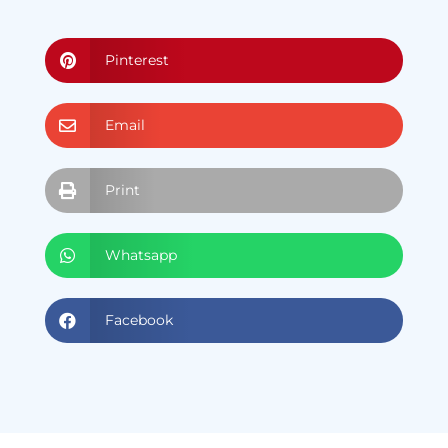
Pinterest

Email

Print

Whatsapp

Facebook
