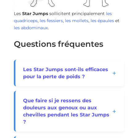
Les
Star Jumps
sollicitent principalement
les
quadriceps
,
les fessiers
,
les mollets
,
les épaules
et
les abdominaux
.
Questions fréquentes
Les Star Jumps sont-ils efficaces
pour la perte de poids ?
Oui, les
Star Jumps
sont très efficaces
pour la
perte de poids
! En tant
Que faire si je ressens des
qu’exercice
cardio explosif
et sollicitant
douleurs aux genoux ou aux
tout le corps, ils brûlent un grand nombre
chevilles pendant les Star Jumps
de calories en peu de temps. Intégrés à un
?
programme d’entraînement régulier et à
une alimentation équilibrée, ils sont un
Si vous ressentez des douleurs, arrêtez
excellent outil pour créer un déficit