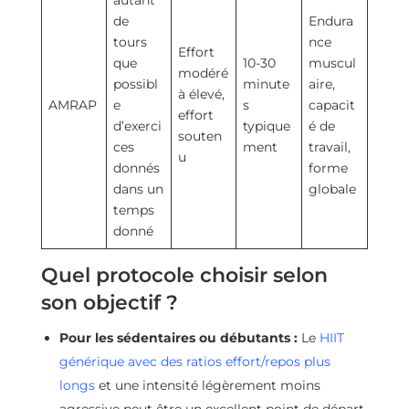
autant
de
Endura
tours
nce
Effort
que
10-30
muscul
modéré
possibl
minute
aire,
à élevé,
AMRAP
e
s
capacit
effort
d’exerci
typique
é de
souten
ces
ment
travail,
u
donnés
forme
dans un
globale
temps
donné
Quel protocole choisir selon
son objectif ?
Pour les sédentaires ou débutants :
Le
HIIT
générique avec des ratios effort/repos plus
longs
et une intensité légèrement moins