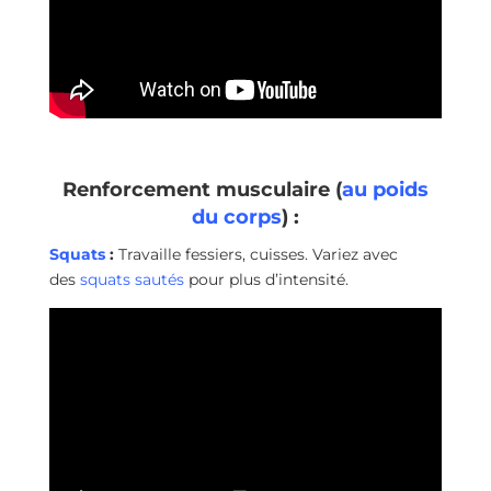
Renforcement musculaire (
au poids
du corps
) :
Squats
:
Travaille fessiers, cuisses. Variez avec
des
squats sautés
pour plus d’intensité.