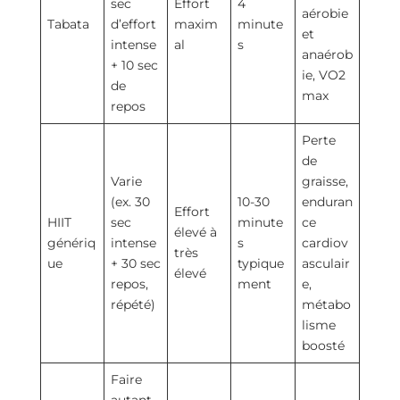
sec
Effort
4
aérobie
Tabata
d’effort
maxim
minute
et
intense
al
s
anaérob
+ 10 sec
ie, VO2
de
max
repos
Perte
de
Varie
graisse,
(ex. 30
10-30
enduran
Effort
HIIT
sec
minute
ce
élevé à
génériq
intense
s
cardiov
très
ue
+ 30 sec
typique
asculair
élevé
repos,
ment
e,
répété)
métabo
lisme
boosté
Faire