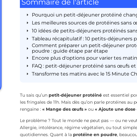
Sommaire de l'article
Pourquoi un petit-déjeuner protéiné chang
Les meilleures sources de protéines sans 
10 idées de petits-déjeuners protéinés san
Tableau récapitulatif : 10 petits-déjeuners
Comment préparer un petit-déjeuner proté
poudre : guide étape par étape
Encore plus d'options pour varier tes mati
FAQ : petit-déjeuner protéiné sans œufs e
Transforme tes matins avec le 15 Minute C
Tu sais qu’un
petit-déjeuner protéiné
est essentiel pou
les fringales de 11h. Mais dès qu’on parle protéines au 
rengaine :
« Mange des œufs »
ou
« Ajoute une dose
Le problème ? Tout le monde ne peut pas — ou ne veu
Allergie, intolérance, régime végétalien, ou tout simp
quotidiennes. Quant à la
protéine en poudre
, beaucoup