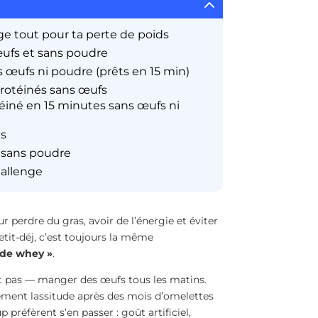
2
e tout pour ta perte de poids
œufs et sans poudre
s œufs ni poudre (prêts en 15 min)
 protéinés sans œufs
iné en 15 minutes sans œufs ni
ns
t sans poudre
hallenge
r perdre du gras, avoir de l’énergie et éviter
petit-déj, c’est toujours la même
 de whey »
.
t pas — manger des œufs tous les matins.
lement lassitude après des mois d’omelettes
 préfèrent s’en passer : goût artificiel,