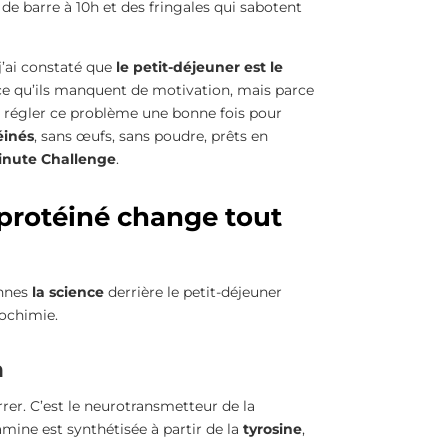
de barre à 10h et des fringales qui sabotent
j’ai constaté que
le petit-déjeuner est le
ce qu’ils manquent de motivation, mais parce
va régler ce problème une bonne fois pour
éinés
, sans œufs, sans poudre, prêts en
inute Challenge
.
protéiné change tout
ennes
la science
derrière le petit-déjeuner
iochimie.
n
er. C’est le neurotransmetteur de la
pamine est synthétisée à partir de la
tyrosine
,