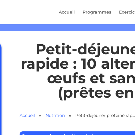
Accueil
Programmes
Exercic
Petit-déjeun
rapide : 10 alt
œufs et sa
(prêtes en
Accueil
Nutrition
Petit-déjeuner protéiné rapide : 10 alternatives sans œufs et sans poudre (prêtes en 15 min)
9
9