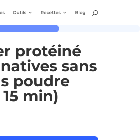
es
Outils
Recettes
Blog
er protéiné
ernatives sans
ns poudre
 15 min)