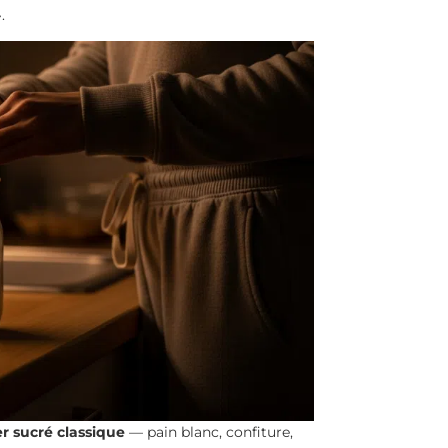
.
r sucré classique
— pain blanc, confiture,